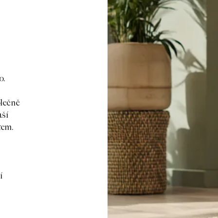
o.
olečně
aší
tem.
í