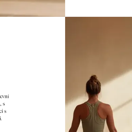
ševní
, s
i s
.