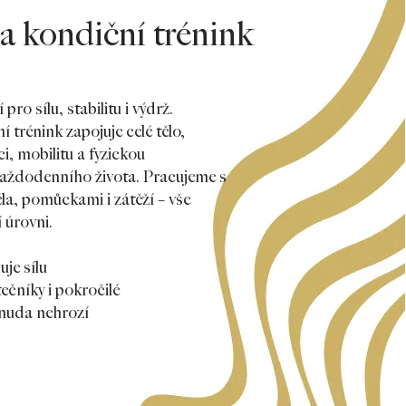
a kondiční trénink
ro sílu, stabilitu i výdrž.
 trénink zapojuje celé tělo,
i, mobilitu a fyzickou
každodenního života. Pracujeme s
la, pomůckami i zátěží – vše
 úrovni.
uje sílu
čníky i pokročilé
 nuda nehrozí