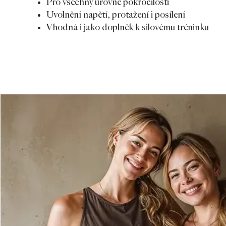
Pro všechny úrovně pokročilosti
Uvolnění napětí, protažení i posílení
Vhodná i jako doplněk k silovému tréninku