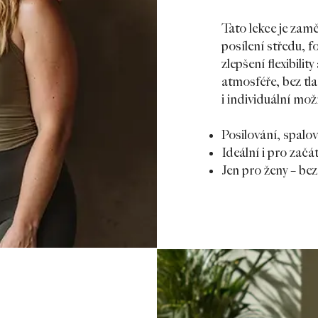
Tato lekce je zam
posílení středu, 
zlepšení flexibilit
atmosféře, bez tl
i individuální mož
Posilování, spalo
Ideální i pro zač
Jen pro ženy – be