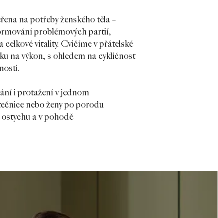
ěřena na potřeby ženského těla –
formování problémových partií,
y a celkové vitality. Cvičíme v přátelské
aku na výkon, s ohledem na cykličnost
nosti.
vání i protažení v jednom
átečnice nebo ženy po porodu
z ostychu a v pohodě