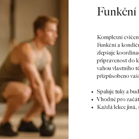
Funkční 
Komplexní cvičení p
Funkční a kondiční
zlepšuje koordinac
připravenost do 
vahou vlastního tě
přizpůsobeno vaší
Spaluje tuky a bud
Vhodné pro začáte
Každá lekce jiná,