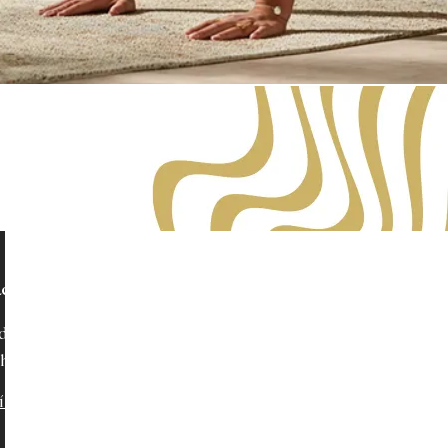
ací doba
dnání nebo dle
ho rozvrhu lekcí.
í podmínky